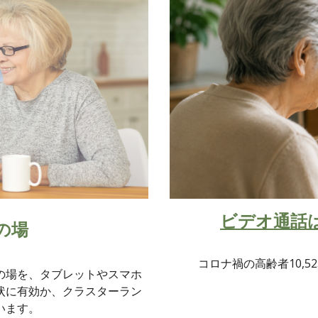
ビデオ通話
の場
コロナ禍の高齢者10,5
の場を、タブレットやスマホ
状に有効か、クラスターラン
います。